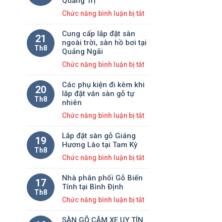
Quảng Trị
sàn
tại
Nẵng
ở
Chức năng bình luận bị tắt
gỗ
Quảng
Cung
tếch
Ngãi
Cung cấp lắp đặt sàn
cấp
21
Lào
ngoài trời, sàn hồ bơi tại
sàn
Th8
hệ
Quảng Ngãi
gỗ
tiết
ở
Chức năng bình luận bị tắt
tếch
kiệm
Cung
layout
12mm
Các phụ kiện đi kèm khi
cấp
20
màu
tại
lắp đặt ván sàn gỗ tự
lắp
Th8
walnut
nhiên
Quảng
đặt
tại
Nam
ở
Chức năng bình luận bị tắt
sàn
Quảng
Các
ngoài
Trị
Lắp đặt sàn gỗ Giáng
phụ
19
trời,
Hương Lào tại Tam Kỳ
kiện
Th8
sàn
ở
Chức năng bình luận bị tắt
đi
hồ
Lắp
kèm
bơi
Nhà phân phối Gỗ Biến
đặt
khi
17
tại
Tính tại Bình Định
sàn
lắp
Th8
Quảng
ở
Chức năng bình luận bị tắt
gỗ
đặt
Ngãi
Nhà
Giáng
ván
SÀN GỖ CĂM XE UY TÍN
phân