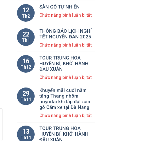
Sàn
–
SÀN GỖ TỰ NHIÊN
gỗ
Sự
12
tự
ở
Chức năng bình luận bị tắt
lựa
Th2
nhiên
SÀN
chọn
cao
GỖ
hàng
THÔNG BÁO LỊCH NGHỈ
22
cấp-
TỰ
đầu
TẾT NGUYÊN ĐÁN 2025
Th1
Giáng
NHIÊN
của
ở
Chức năng bình luận bị tắt
hương
khách
THÔNG
Lào
hàng
TOUR TRUNG HOA
BÁO
16
HUYỀN BÍ, KHỞI HÀNH
LỊCH
Th12
ĐẦU XUÂN
NGHỈ
ở
Chức năng bình luận bị tắt
TẾT
TOUR
NGUYÊN
Khuyến mãi cuối năm
TRUNG
29
ĐÁN
tặng Thang nhôm
HOA
Th11
2025
huyndai khi lắp đặt sàn
HUYỀN
gỗ Căm xe tại Đà Nẵng
BÍ,
ở
Chức năng bình luận bị tắt
KHỞI
Khuyến
HÀNH
TOUR TRUNG HOA
mãi
13
ĐẦU
HUYỀN BÍ, KHỞI HÀNH
cuối
Th11
ĐẦU XUÂN
XUÂN