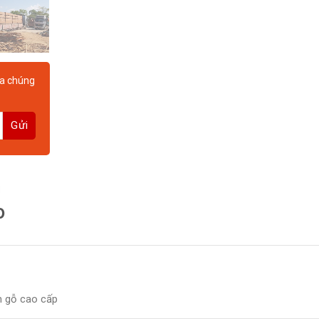
a chúng
N
o
m gỗ cao cấp