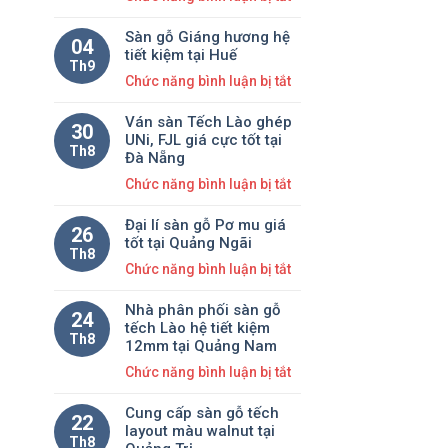
Lào
Khuyến
hệ
Sàn gỗ Giáng hương hệ
mãi
04
tiết
tiết kiệm tại Huế
tặng
Th9
kiệm
ở
Chức năng bình luận bị tắt
Thang
12mm
Sàn
nhôm
tại
Ván sàn Tếch Lào ghép
gỗ
huyndai
30
Huế
UNi, FJL giá cực tốt tại
Giáng
khi
Th8
Đà Nẵng
hương
lắp
ở
Chức năng bình luận bị tắt
hệ
đặt
Ván
tiết
sàn
Đại lí sàn gỗ Pơ mu giá
sàn
26
kiệm
gỗ
tốt tại Quảng Ngãi
Tếch
Th8
tại
Căm
ở
Chức năng bình luận bị tắt
Lào
Huế
xe
Đại
ghép
tại
Nhà phân phối sàn gỗ
lí
UNi,
24
Đà
tếch Lào hệ tiết kiệm
sàn
FJL
Th8
12mm tại Quảng Nam
Nẵng
gỗ
giá
ở
Chức năng bình luận bị tắt
Pơ
cực
Nhà
mu
tốt
Cung cấp sàn gỗ tếch
phân
22
giá
tại
layout màu walnut tại
phối
Th8
tốt
Đà