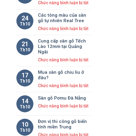
FJL
xe
ở
Chức năng bình luận bị tắt
giá
Lào
Sàn
cực
Các tông màu của sàn
gỗ
24
tốt
gỗ tự nhiên Real Tree
tự
Th10
tại
ở
Chức năng bình luận bị tắt
nhiên
Quảng
Các
cao
Nam
Cung cấp sàn gỗ Tếch
tông
cấp-
21
Lào 12mm tại Quảng
màu
Giáng
Th10
Ngãi
của
hương
ở
Chức năng bình luận bị tắt
sàn
Cung
gỗ
Mua sàn gỗ chiu liu ở
cấp
17
tự
đâu?
sàn
Th10
nhiên
ở
Chức năng bình luận bị tắt
gỗ
Real
Mua
Tếch
Tree
Sàn gỗ Pơmu Đà Nẵng
sàn
Lào
14
gỗ
ở
Chức năng bình luận bị tắt
12mm
Th10
chiu
Sàn
tại
liu
gỗ
Quảng
Đơn vị thi công gỗ biến
10
ở
Pơmu
Ngãi
tính miền Trung
Th10
đâu?
Đà
ở
Chức năng bình luận bị tắt