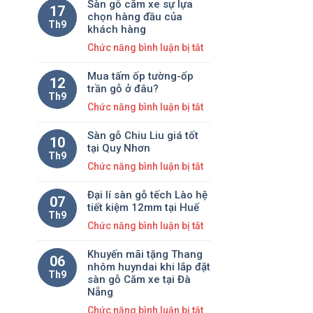
Sàn gỗ căm xe sự lựa
loại
gỗ
17
sắc
chọn hàng đầu của
ván
Giáng
Th9
?
khách hàng
sàn
Hương
ở
Chức năng bình luận bị tắt
ghép
Lào?
Sàn
Uni,
Mua tấm ốp tường-ốp
gỗ
12
FJL
trần gỗ ở đâu?
căm
Th9
tại
ở
Chức năng bình luận bị tắt
xe
Đà
Mua
sự
Nẵng
Sàn gỗ Chiu Liu giá tốt
tấm
lựa
10
tại Quy Nhơn
ốp
chọn
Th9
ở
Chức năng bình luận bị tắt
tường-
hàng
Sàn
ốp
đầu
Đại lí sàn gỗ tếch Lào hệ
gỗ
trần
07
của
tiết kiệm 12mm tại Huế
Chiu
gỗ
Th9
khách
ở
Chức năng bình luận bị tắt
Liu
ở
hàng
Đại
giá
đâu?
Khuyến mãi tặng Thang
lí
tốt
06
nhôm huyndai khi lắp đặt
sàn
tại
Th9
sàn gỗ Căm xe tại Đà
gỗ
Quy
Nẵng
tếch
Nhơn
ở
Chức năng bình luận bị tắt