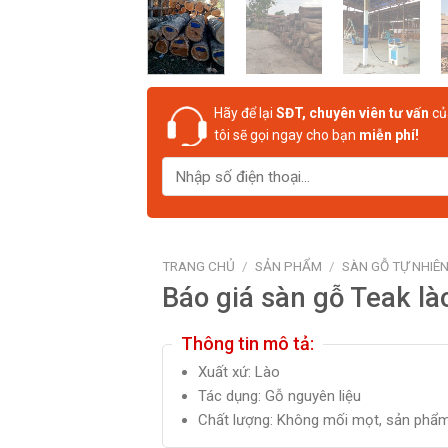
Hãy để lại
SĐT, chuyên viên tư vấn
củ
tôi sẽ gọi ngay cho bạn
miễn phí!
TRANG CHỦ
/
SẢN PHẨM
/
SÀN GỖ TỰ NHIÊ
Báo giá sàn gỗ Teak là
Thông tin mô tả:
Xuất xứ: Lào
Tác dụng: Gỗ nguyên liệu
Chất lượng: Không mối mọt, sản phẩ