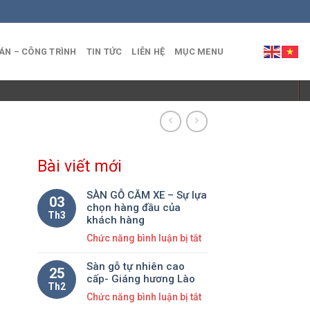
ÁN – CÔNG TRÌNH
TIN TỨC
LIÊN HỆ
MỤC MENU
Bài viết mới
SÀN GỖ CĂM XE – Sự lựa
03
chọn hàng đầu của
Th3
khách hàng
ở
Chức năng bình luận bị tắt
SÀN
Sàn gỗ tự nhiên cao
GỖ
25
cấp- Giáng hương Lào
CĂM
Th2
ở
Chức năng bình luận bị tắt
XE