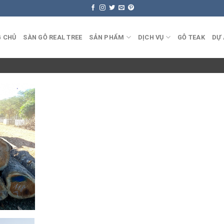
 CHỦ
SÀN GỖ REAL TREE
SẢN PHẨM
DỊCH VỤ
GỖ TEAK
DỰ 