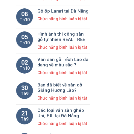
Nẵng
Đơn
Gỗ ốp Lamri tại Đà Nẵng
vị
08
thi
ở
Chức năng bình luận bị tắt
Th10
công
Gỗ
gỗ
ốp
Hình ảnh thi công sàn
05
biến
Lamri
gỗ tự nhiên REAL TREE
Th10
tính
tại
ở
Chức năng bình luận bị tắt
miền
Đà
Hình
Trung
Nẵng
Ván sàn gỗ Tếch Lào đa
ảnh
02
dạng về màu sắc ?
thi
Th10
ở
Chức năng bình luận bị tắt
công
Ván
sàn
Bạn đã biết về sàn gỗ
sàn
gỗ
30
Giáng Hương Lào?
gỗ
tự
Th9
ở
Chức năng bình luận bị tắt
Tếch
nhiên
Bạn
Lào
REAL
Các loại ván sàn ghép
đã
đa
21
TREE
Uni, FJL tại Đà Nẵng
biết
dạng
Th9
ở
Chức năng bình luận bị tắt
về
về
Các
sàn
màu