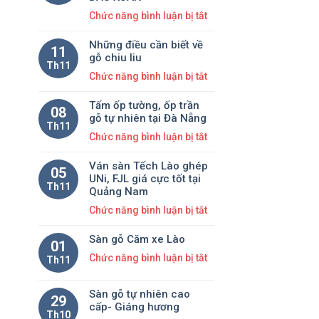
năm
ở
Chức năng bình luận bị tắt
tặng
TOUR
Thang
Những điều cần biết về
TRUNG
11
nhôm
gỗ chiu liu
HOA
Th11
huyndai
ở
Chức năng bình luận bị tắt
HUYỀN
khi
Những
BÍ,
lắp
Tấm ốp tường, ốp trần
điều
KHỞI
08
đặt
gỗ tự nhiên tại Đà Nẵng
cần
HÀNH
Th11
sàn
ở
Chức năng bình luận bị tắt
biết
ĐẦU
gỗ
Tấm
về
XUÂN
Căm
Ván sàn Tếch Lào ghép
ốp
gỗ
05
xe
UNi, FJL giá cực tốt tại
tường,
chiu
Th11
Quảng Nam
tại
ốp
liu
Đà
ở
Chức năng bình luận bị tắt
trần
Nẵng
Ván
gỗ
Sàn gỗ Căm xe Lào
sàn
01
tự
Tếch
ở
Chức năng bình luận bị tắt
Th11
nhiên
Lào
Sàn
tại
ghép
gỗ
Đà
Sàn gỗ tự nhiên cao
29
UNi,
Căm
cấp- Giáng hương
Nẵng
Th10