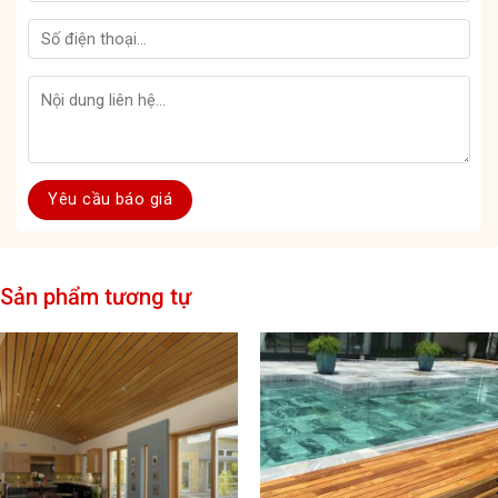
khả năng chịu được lửa cháy rừng và hiếm khi sâu bệnh. Lá cây
gỗ tếch rụng vào mùa khô.Tháng 5 – 6, 7 – 8 hàng năm là mùa
cây ra hoa. Tháng 11 – 12, 12 – 1 là thời điểm cây kết trái. Đây là
những đặc điểm sinh học cơ bản giúp trả lời cho thắc mắc gỗ
Teak là gỗ gì. Bên cạnh đó, chúng ta còn có thể điểm đến một số
đặc điểm tính năng khác của dòng gỗ này. Cụ thể như:
Thuộc nhóm gỗ quý có giá trị kinh tế cao, kết cấu tốt, vân đẹp,
thớ gỗ to nhưng không mịn.
Không cong vênh, nứt nẻ.
Sản phẩm tương tự
Thành phần gỗ có nhiều tinh dầu nên chống được mối mọt tấn
công, chống được nấm mốc phá hoại
Màu sắc: màu vàng sẫm hoặc vàng ngả nâu khá sang trọng
phù hợp cho đồ nội thất phong cách cổ điển lẫn hiện đại.
Rất dẻo dai, có thể uốn cong dễ dàng, khả năng chịu lực tốt.
Bề mặt gỗ dễ vệ sinh