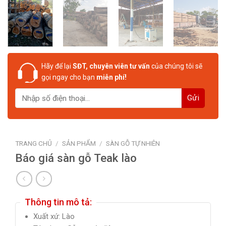
Hãy để lại
SĐT, chuyên viên tư vấn
của chúng tôi sẽ
gọi ngay cho bạn
miễn phí!
TRANG CHỦ
/
SẢN PHẨM
/
SÀN GỖ TỰ NHIÊN
Báo giá sàn gỗ Teak lào
Thông tin mô tả:
Xuất xứ: Lào